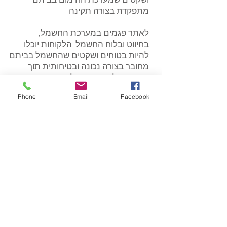
מתפקדת בצורה תקינה
לאתר פגמים במערכת החשמל,
בחיווט ובלוח החשמל. הלקוחות יוכלו
להיות בטוחים ושקטים שהחשמל בביתם
מחובר בצורה נכונה ובטיחותית תוך
חסכון בעלויות החשמל
Phone
Email
Facebook
מדידת טמפרטורה של הסביבה בכל
מקום ובצורה מדוייקת ביותר על ידי
לחיצת כפתור
!להדגמה חינם של המצלמה צור קשר
עוד היום!